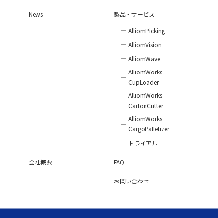
News
製品・サービス
AlliomPicking
AlliomVision
AlliomWave
AlliomWorks
CupLoader
AlliomWorks
CartonCutter
AlliomWorks
CargoPalletizer
トライアル
会社概要
FAQ
お問い合わせ