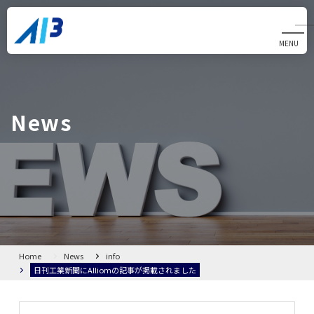
MENU
CLOSE
Home
News
News
Alliom
製品・サービス
会社概要
Home
News
info
日刊工業新聞にAlliomの記事が掲載されました
FAQ