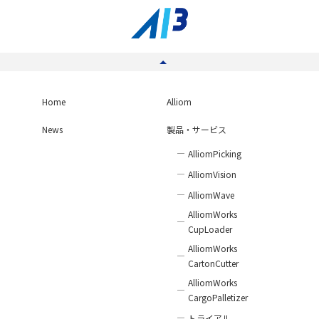
Home
Alliom
News
製品・サービス
AlliomPicking
AlliomVision
AlliomWave
AlliomWorks
CupLoader
AlliomWorks
CartonCutter
AlliomWorks
CargoPalletizer
トライアル