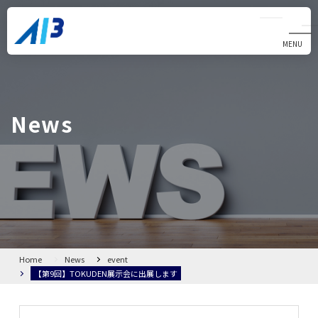
MENU
CLOSE
Home
News
News
Alliom
製品・サービス
会社概要
Home
News
event
【第9回】TOKUDEN展示会に出展します
FAQ