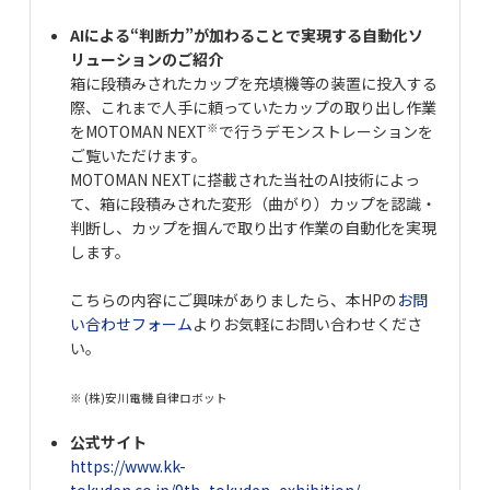
AIによる“判断力”が加わることで実現する自動化ソ
リューションのご紹介
箱に段積みされたカップを充填機等の装置に投入する
際、これまで人手に頼っていたカッ
プの取り出し作業
※
を
MOTOMAN NEXT
で行うデモンストレーションを
ご覧いただけま
す。
MOTOMAN NEXTに搭載された当社の
AI
技術によっ
て、箱に段積みされた変形（曲がり）カップを認識・
判
断し、カップを掴んで取り出す作業の自動化を実現
します。
こちらの内容にご興味がありましたら、本HPの
お問
い合わせフォーム
よりお気軽にお問い合わせくださ
い。
※ (株)安川電機 自律ロボット
公式サイト
https://www.kk-