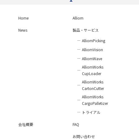
Home
Alliom
News
製品・サービス
AlliomPicking
AlliomVision
AlliomWave
AlliomWorks
CupLoader
AlliomWorks
CartonCutter
AlliomWorks
CargoPalletizer
トライアル
会社概要
FAQ
お問い合わせ