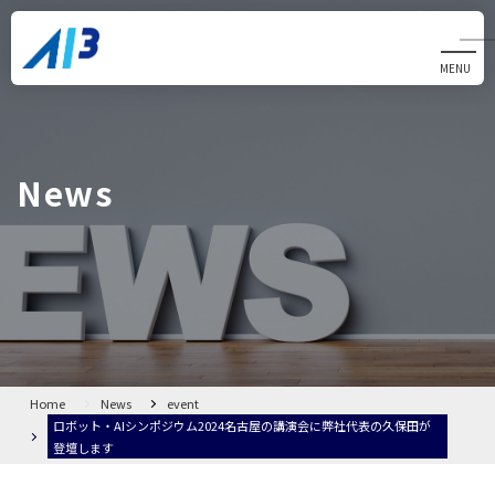
MENU
CLOSE
Home
News
News
Alliom
製品・サービス
会社概要
Home
News
event
ロボット・AIシンポジウム2024名古屋の講演会に弊社代表の久保田が
登壇します
FAQ